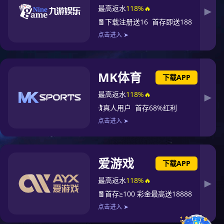
万户。其低压损耗特性确保了长距离输电过程中电压质量的
软易弯曲的特点使其能够满足建筑物内复杂布线的需要。
等复杂工业环境中长期稳定运行。
在城市高层建筑和农村居民住宅中发挥着不可或缺的作用。
不仅提高了生产效率，而且降低了运营成本，为经济发展提
展和社会进步。