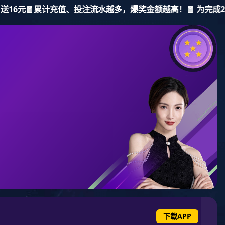
网站mk体育
走进mk体育
产品中心
m
铜芯传能，电力电缆点亮万家灯火
的关键力量。以下是对其
中心
优势和应用价值的详细解释：
铝芯电缆相比，其载流量高出约30%，能量损失显著减少。这意味着铜芯