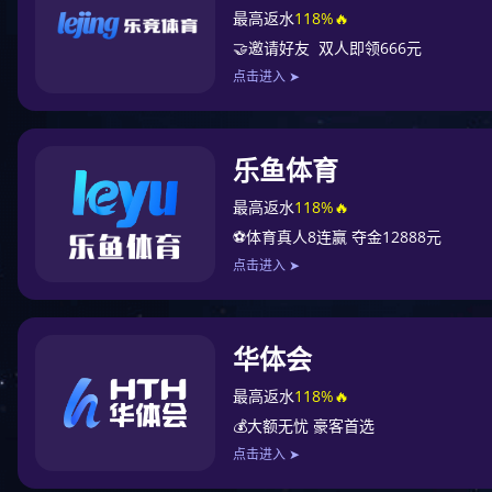
的电能损失。
高机械强度：铜芯电缆具有较高的抗拉强度和耐磨性，即使
热稳定性强：铜的熔点高达10844°C，铜芯电缆在高温
耐腐蚀性强：铜芯电缆表面形成的氧化膜具有良好的耐腐蚀
铜芯电力电缆的应用价值
电力系统的关键支撑：铜芯电缆广泛应用于发电厂、变电站
稳定性。
建筑领域的可靠选择：在建筑电气系统中，铜芯电缆用于室
工业稳定性：铜芯电缆在工业设备连接、恶劣环境应用和自
铜芯电力电缆的社会意义
照亮万家灯：铜芯电缆作为电力传输的重要媒介，确保了电
带进
经济发展：铜芯电缆的高效传输能力减少了能源损失，
供了有力支持。
铜芯
电力电缆
以其卓越的性能和广泛的应用，已成为现代社