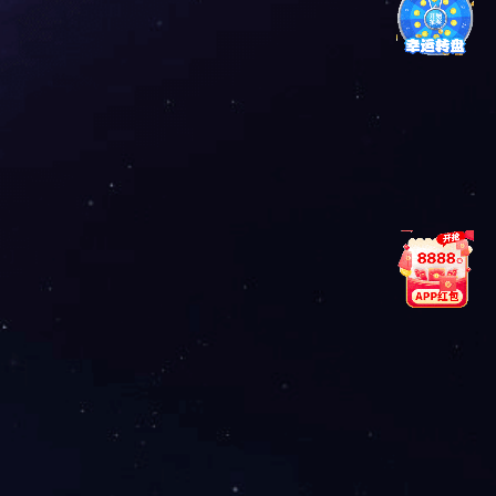
文章来源： 编辑：
案例展示
人力资源
党建公益
产学研
人才理念
党群建设
合作单位
培训发展
爱心公益
人才招聘
社会责任
员工生活
党委设置